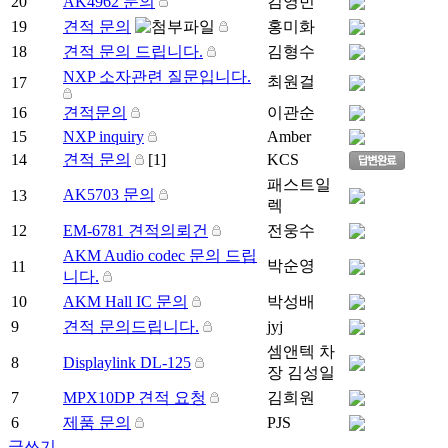
20
AK4962 문의
김영빈
19
견적 문의
홍미화
18
견적 문의 드립니다.
김형수
NXP 소자관련 질문입니다.
최원걸
17
16
견적문의
이관순
15
NXP inquiry
Amber
14
견적 문의
[1]
KCS
패스트일
AK5703 문의
13
렉
12
EM-6781 견적의뢰건
전웅수
AKM Audio codec 문의 드립
박순영
11
니다.
10
AKM Hall IC 문의
박성배
9
견적 문의드립니다.
jyj
셈앤텍 차
8
Displaylink DL-125
장 김성일
7
MPX10DP 견적 요청
김희원
6
제품 문의
PJS
글쓰기